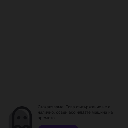
Съжаляваме. Това съдържание не е
налично, освен ако нямате машина на
времето.