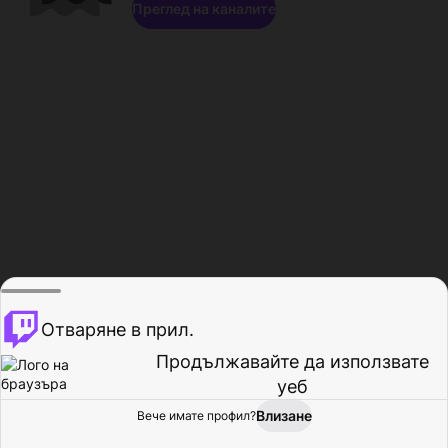
Преглед на каналите
Отваряне в прил.
Продължавайте да използвате
уеб
Влизане
Вече имате профил?
Начало
Преглед
Активност
Профил