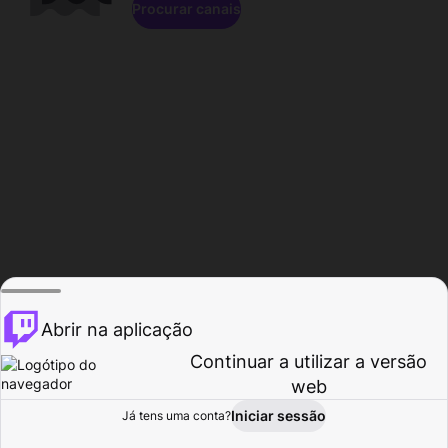
Procurar canais
Abrir na aplicação
Continuar a utilizar a versão
web
Iniciar sessão
Já tens uma conta?
Página inicial
Procurar
Atividade
Perfil