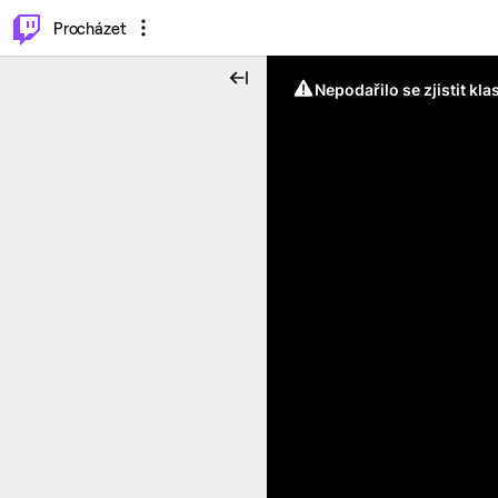
..
⌥
P
Procházet
Nepodařilo se zjistit kla