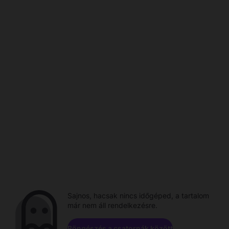
Sajnos, hacsak nincs időgéped, a tartalom
már nem áll rendelkezésre.
Böngészés a csatornák között