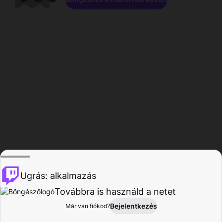
Ugrás: alkalmazás
Továbbra is használd a netet
Bejelentkezés
Már van fiókod?
Főoldal
Böngészés
Tevékenység
Profil