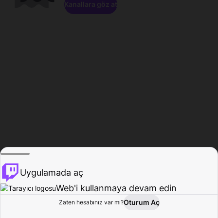
Kanallara göz at
Uygulamada aç
Web'i kullanmaya devam edin
Oturum Aç
Zaten hesabınız var mı?
Ana Sayfa
Gözat
Aktivite
Profil