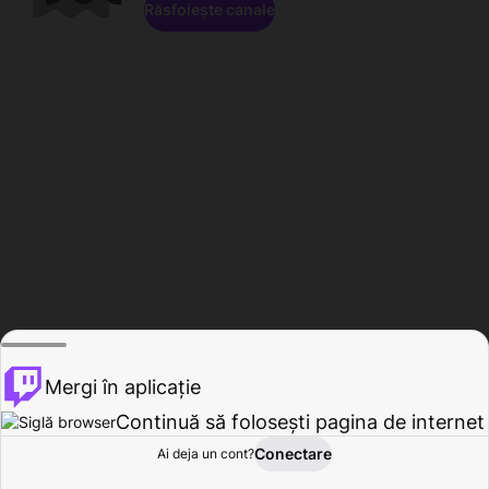
Răsfoiește canale
Mergi în aplicație
Continuă să folosești pagina de internet
Conectare
Ai deja un cont?
Acasă
Răsfoire
Activitate
Profil