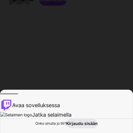
Avaa sovelluksessa
Jatka selaimella
Kirjaudu sisään
Onko sinulla jo tili?
Koti
Selaa
Toiminta
Profiili