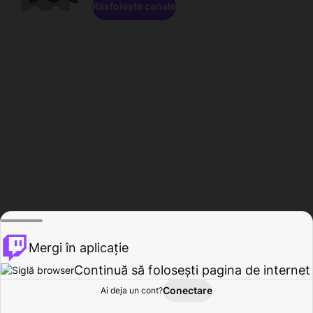
Răsfoiește canale
Mergi în aplicație
Continuă să folosești pagina de internet
Conectare
Ai deja un cont?
Acasă
Răsfoire
Activitate
Profil