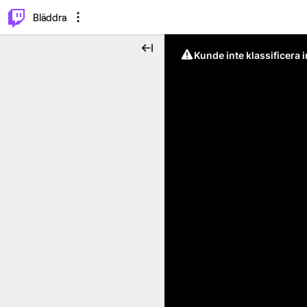
⌥
P
Bläddra
Kunde inte klassificera 