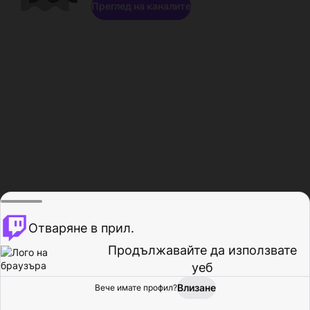
Преглед на каналите
Отваряне в прил.
Продължавайте да използвате
уеб
Влизане
Вече имате профил?
Начало
Преглед
Активност
Профил