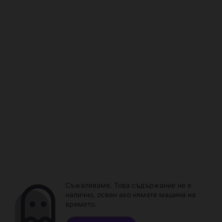
Съжаляваме. Това съдържание не е
налично, освен ако нямате машина на
времето.