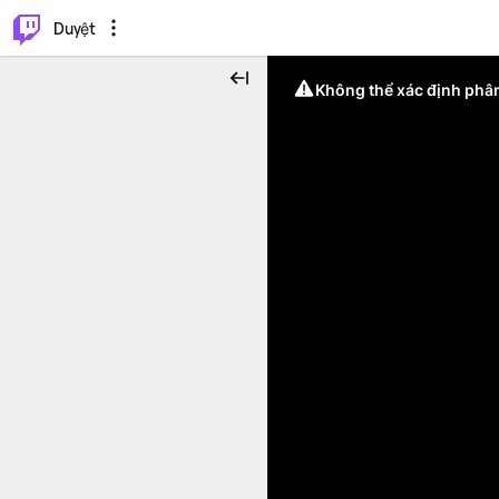
.
⌥
P
Duyệt
Không thể xác định phân