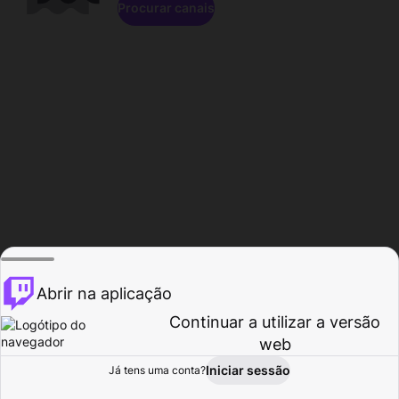
Procurar canais
Abrir na aplicação
Continuar a utilizar a versão
web
Iniciar sessão
Já tens uma conta?
Página inicial
Procurar
Atividade
Perfil