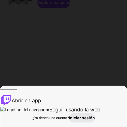
Explorar canales
Abrir en app
Seguir usando la web
Iniciar sesión
Página del
¿Ya tienes una cuenta?
Explorar
Actividad
Perfil
Creador