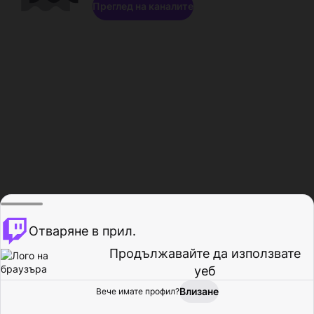
Преглед на каналите
Отваряне в прил.
Продължавайте да използвате
уеб
Влизане
Вече имате профил?
Начало
Преглед
Активност
Профил