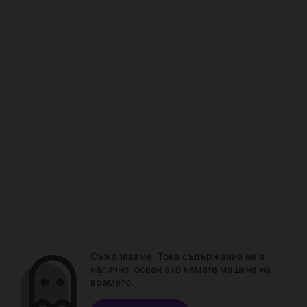
Съжаляваме. Това съдържание не е
налично, освен ако нямате машина на
времето.