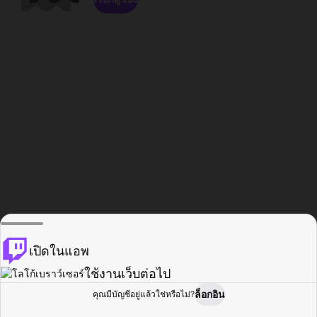
เปิดในแอพ
ใช้งานเว็บต่อไป
ล็อกอิน
คุณมีบัญชีอยู่แล้วใช่หรือไม่?
หน้าแรก
เรียกดู
กิจกรรม
โปรไฟล์