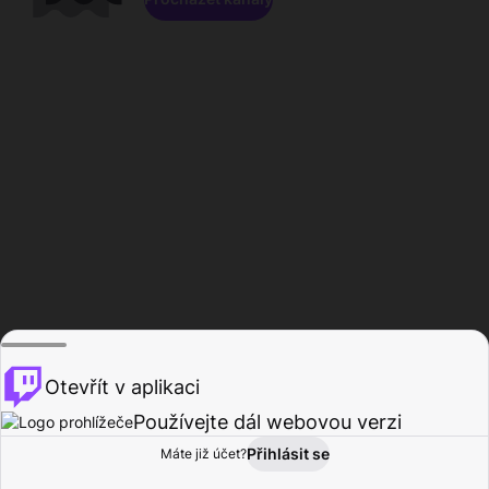
Otevřít v aplikaci
Používejte dál webovou verzi
Přihlásit se
Máte již účet?
Domů
Procházet
Aktivita
Profil