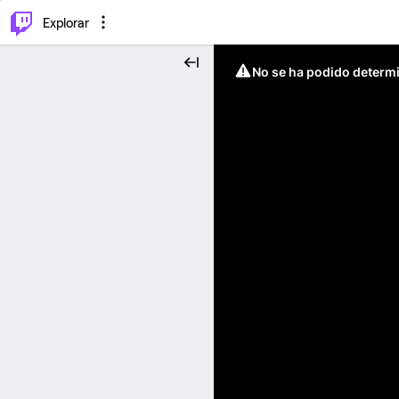
⌥
P
Explorar
No se ha podido determin