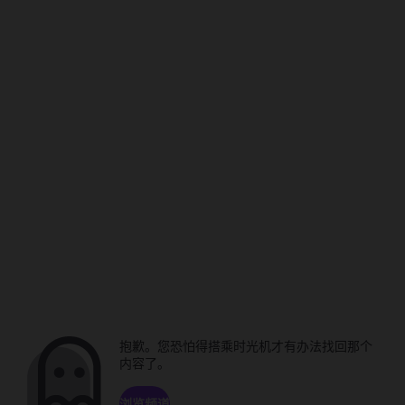
抱歉。您恐怕得搭乘时光机才有办法找回那个
内容了。
浏览频道