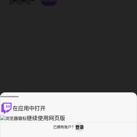
在应用中打开
继续使用网页版
登录
已拥有账户？
主页
浏览
活动纪录
个人资料