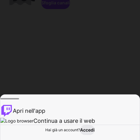
Sfoglia canali
Apri nell'app
Continua a usare il web
Accedi
Hai già un account?
Base
Sfoglia
Attività
Profilo