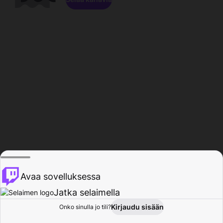
Avaa sovelluksessa
Jatka selaimella
Kirjaudu sisään
Onko sinulla jo tili?
Koti
Selaa
Toiminta
Profiili