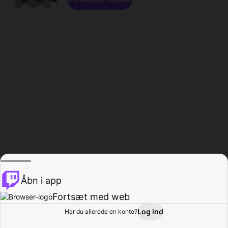
Åbn i app
Fortsæt med web
Log ind
Har du allerede en konto?
Hjem
Gennemse
Aktivitet
Profil