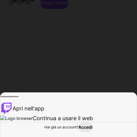
Sfoglia canali
Apri nell'app
Continua a usare il web
Accedi
Hai già un account?
Base
Sfoglia
Attività
Profilo