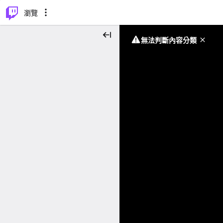
⌥
P
瀏覽
無法判斷內容分類