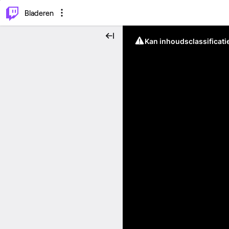
⌥
P
Bladeren
Kan inhoudsclassificati