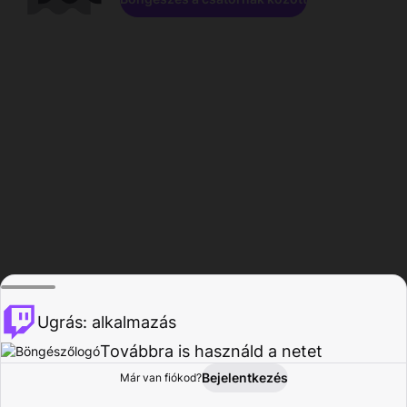
Ugrás: alkalmazás
Továbbra is használd a netet
Bejelentkezés
Már van fiókod?
Főoldal
Böngészés
Tevékenység
Profil