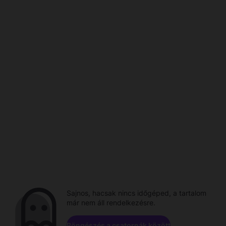
Sajnos, hacsak nincs időgéped, a tartalom
már nem áll rendelkezésre.
Böngészés a csatornák között