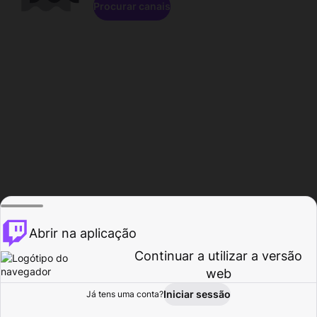
Procurar canais
Abrir na aplicação
Continuar a utilizar a versão
web
Iniciar sessão
Já tens uma conta?
Página inicial
Procurar
Atividade
Perfil