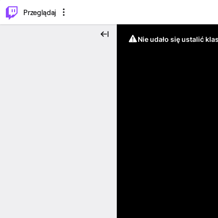
…
⌥
P
Przeglądaj
Nie udało się ustalić klas