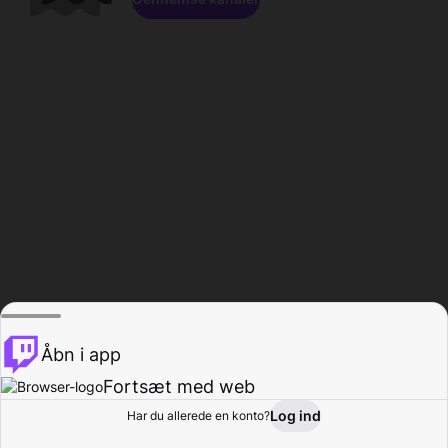
Åbn i app
Fortsæt med web
Log ind
Har du allerede en konto?
Hjem
Gennemse
Aktivitet
Profil