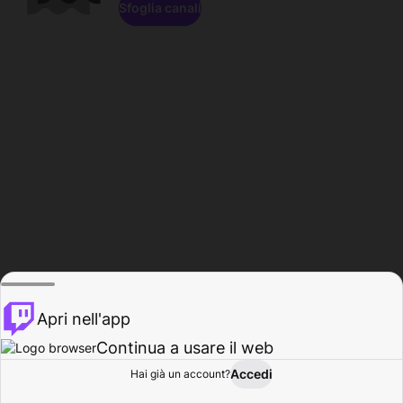
Sfoglia canali
Apri nell'app
Continua a usare il web
Accedi
Hai già un account?
Base
Sfoglia
Attività
Profilo