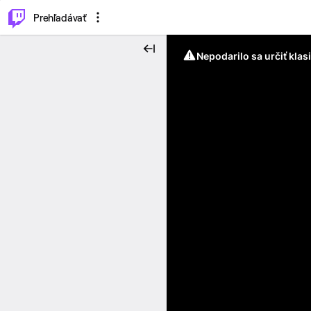
..
⌥
P
Prehľadávať
Nepodarilo sa určiť klas