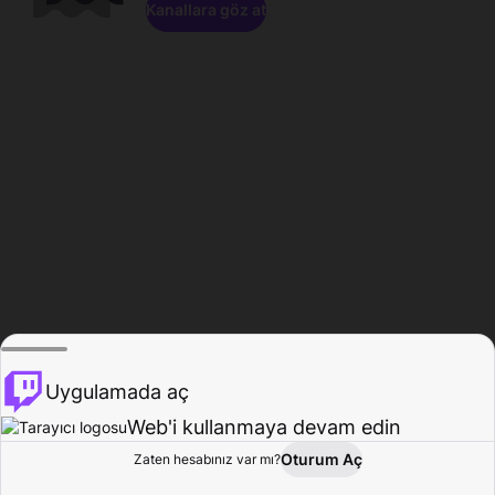
Kanallara göz at
Uygulamada aç
Web'i kullanmaya devam edin
Oturum Aç
Zaten hesabınız var mı?
Ana Sayfa
Gözat
Aktivite
Profil