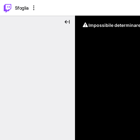
⌥
P
Sfoglia
Impossibile determinare