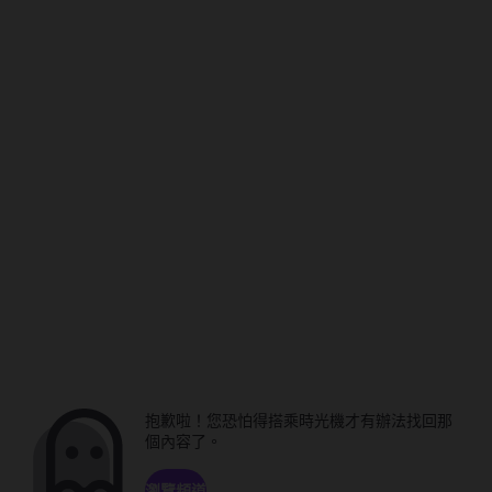
抱歉啦！您恐怕得搭乘時光機才有辦法找回那
個內容了。
瀏覽頻道