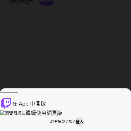
在 App 中開啟
繼續使用網頁版
登入
已經有帳號了嗎？
創作者基地
瀏覽
活動紀錄
個人檔案