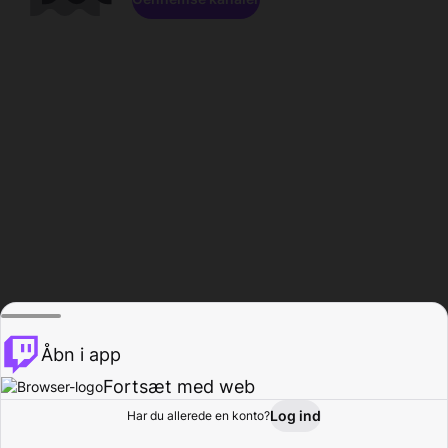
Åbn i app
Fortsæt med web
Log ind
Har du allerede en konto?
Hjem
Gennemse
Aktivitet
Profil