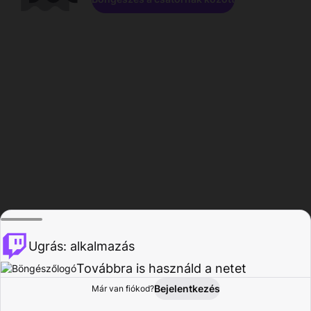
Ugrás: alkalmazás
Továbbra is használd a netet
Bejelentkezés
Már van fiókod?
Főoldal
Böngészés
Tevékenység
Profil