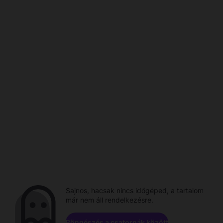
Sajnos, hacsak nincs időgéped, a tartalom
már nem áll rendelkezésre.
Böngészés a csatornák között