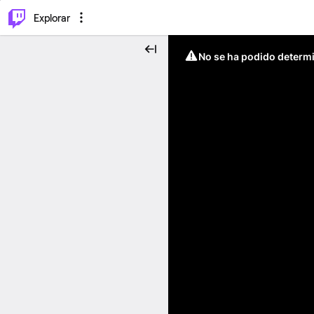
⌥
P
Explorar
No se ha podido determin