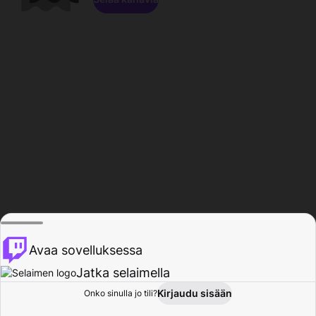
Avaa sovelluksessa
Jatka selaimella
Kirjaudu sisään
Onko sinulla jo tili?
Koti
Selaa
Toiminta
Profiili