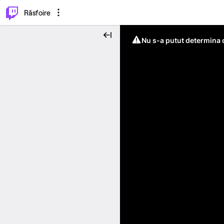
⌥
P
Răsfoire
Nu s-a putut determina c