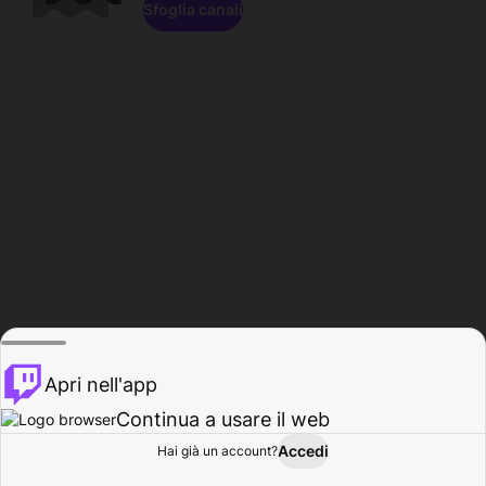
Sfoglia canali
Apri nell'app
Continua a usare il web
Accedi
Hai già un account?
Base
Sfoglia
Attività
Profilo