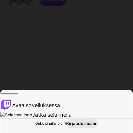
Avaa sovelluksessa
Jatka selaimella
Kirjaudu sisään
Onko sinulla jo tili?
Koti
Selaa
Toiminta
Profiili