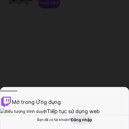
Duyệt kênh
Mở trong Ứng dụng
Tiếp tục sử dụng web
Đăng nhập
Bạn đã có tài khoản?
Trang chủ
Duyệt
Hoạt động
Hồ sơ