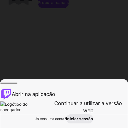
Procurar canais
Abrir na aplicação
Continuar a utilizar a versão
web
Iniciar sessão
Já tens uma conta?
Página inicial
Procurar
Atividade
Perfil