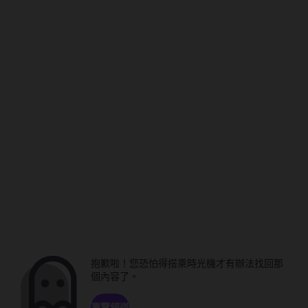
抱歉啦！您恐怕得搭乘時光機才有辦法找回那
個內容了。
瀏覽頻道