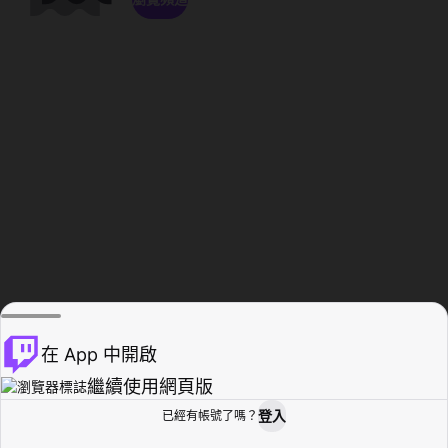
在 App 中開啟
繼續使用網頁版
登入
已經有帳號了嗎？
創作者基地
瀏覽
活動紀錄
個人檔案