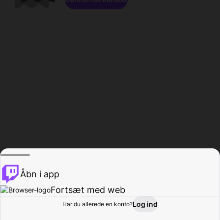
Åbn i app
Fortsæt med web
Log ind
Har du allerede en konto?
Hjem
Gennemse
Aktivitet
Profil