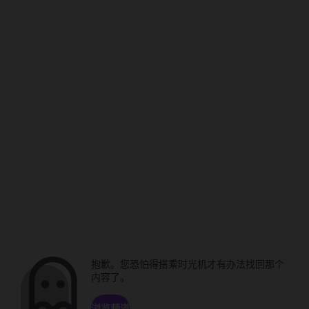
抱歉。您恐怕得搭乘时光机才有办法找回那个
内容了。
浏览频道