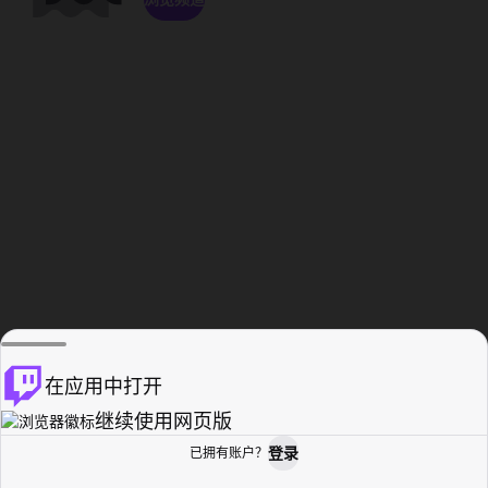
在应用中打开
继续使用网页版
登录
已拥有账户？
主页
浏览
活动纪录
个人资料