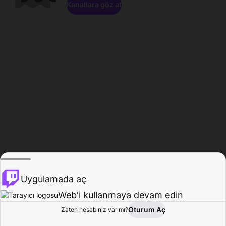
Kanallara göz at
Uygulamada aç
Web'i kullanmaya devam edin
Oturum Aç
Zaten hesabınız var mı?
Ana Sayfa
Gözat
Aktivite
Profil