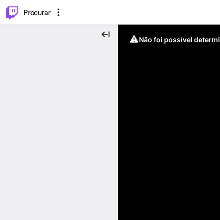
.
⌥
P
Procurar
Não foi possível determ