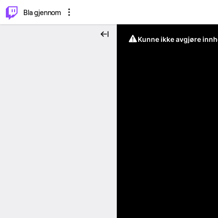
⌥
P
Bla gjennom
Kunne ikke avgjøre innh