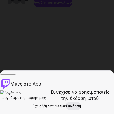
Αναζήτηση καναλιών
Μπες στο App
Συνέχισε να χρησιμοποιείς
την έκδοση ιστού
Σύνδεση
Έχεις ήδη λογαριασμό;
Αρχική σελίδα
Περιήγηση
Δραστηριότητα
Προφίλ