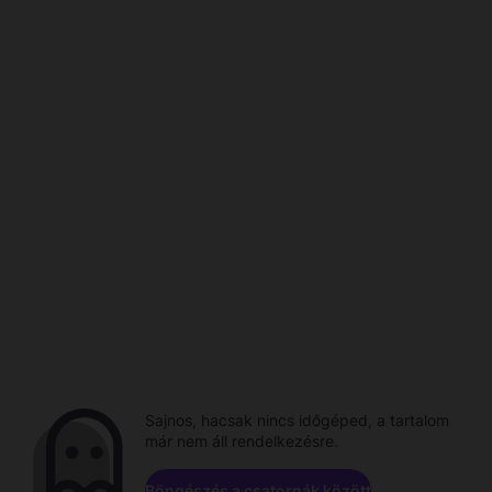
Sajnos, hacsak nincs időgéped, a tartalom
már nem áll rendelkezésre.
Böngészés a csatornák között