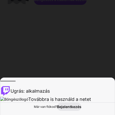
Ugrás: alkalmazás
Továbbra is használd a netet
Bejelentkezés
Már van fiókod?
Főoldal
Böngészés
Tevékenység
Profil